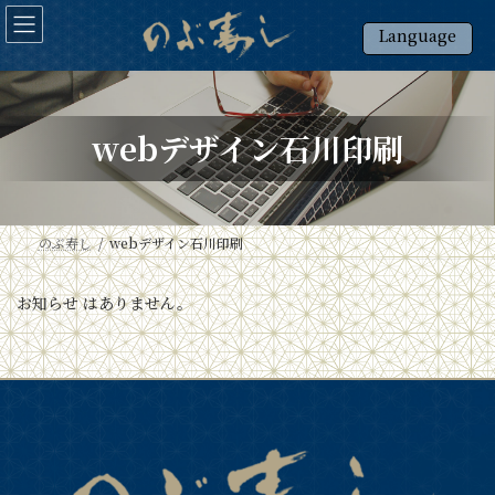
コ
ナ
ン
ビ
Language
テ
ゲ
日本語
ン
ー
ツ
シ
English
へ
ョ
webデザイン石川印刷
ス
ン
キ
に
ッ
移
プ
動
のぶ寿し
webデザイン石川印刷
お知らせ はありません。