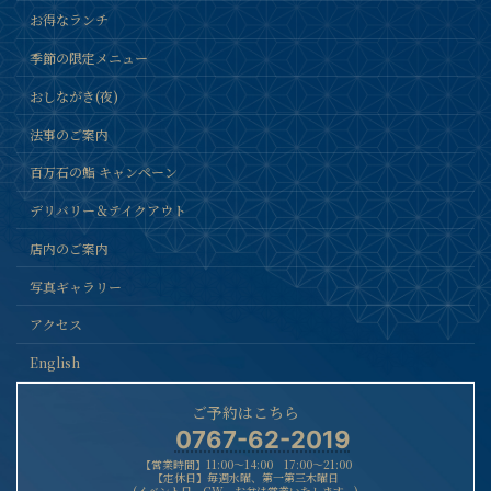
お得なランチ
季節の限定メニュー
おしながき(夜)
法事のご案内
百万石の鮨 キャンペーン
デリバリー＆テイクアウト
店内のご案内
写真ギャラリー
アクセス
English
ご予約はこちら
0767-62-2019
【営業時間】11:00〜14:00 17:00〜21:00
【定休日】毎週水曜、第一第三木曜日
(イベント日、GW、お盆は営業いたします。)